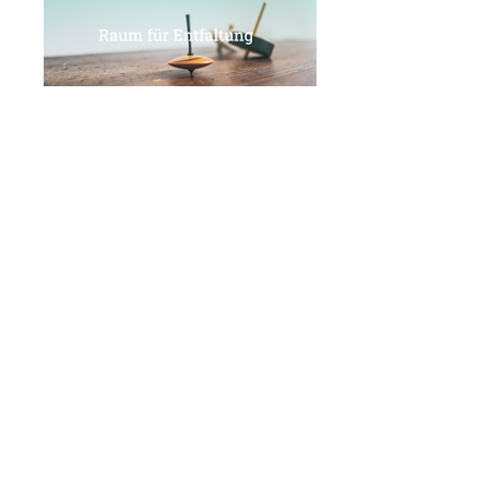
Markenprofiling
Claim und Imagetexte
Markenkonzeption & Naming